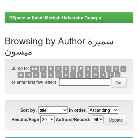
DSpace at Kasdi Merbah University Ouargla
Browsing by Author سميرة
ميسون
Jump to:
0-9
A
B
C
D
E
F
G
H
I
J
K
L
M
N
O
P
Q
R
S
T
U
V
W
X
Y
Z
or enter first few letters:
Sort by:
In order:
Results/Page
Authors/Record: