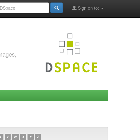
Sign on to:
images,
U
V
W
X
Y
Z