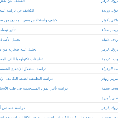
روك, لزهر
الكشف عن بعض ال
ول, وريدة
الكشف عن تركيبة عينة
لاني, كوثر
الكشف واستخلاص بعض المعادن من صخور
ريب, صفاء
تأثير نبضات
دف, دليلة
تحليل اﻷطياف 
روك, لزهر
تحليل عينة صخرية من من
وب, كريمة
تطبيقات تكنولوجيا اللف المغ
مة الزهراء
دراسة استغلال الإشعاع الشمسي
ريم ريهام
دراسة التطبيقية لضبط التكاليف الإس
عابد, بسمة
دراسة تأثير المواد المستخدمة في طب الأسنان 
حي, أميرة
روك, لزهر
دراسة خصائص أشع
اوي, حفصة
دراسة خصائص بلازما النحا