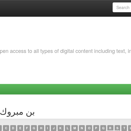
 access to all types of digital content including text, 
Browsing by Author بن
C
D
E
F
G
H
I
J
K
L
M
N
O
P
Q
R
S
T