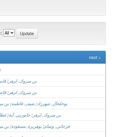
:
next >
)
بن مبروك, لزهر
;
قاس
بن مبروك, لزهر
;
قاس
بوخلخال, شهرزاد
;
ضيف, فاطمة
;
بن مب
بن مبروك, لزهر
;
جابوربي, آية
;
غطا
فرحاتي, وسام
;
بوهريرة, مسعودة
;
بن مب