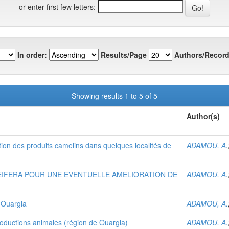
or enter first few letters:
In order:
Results/Page
Authors/Record
Showing results 1 to 5 of 5
Author(s)
ion des produits camelins dans quelques localités de
ADAMOU, A.
EIFERA POUR UNE EVENTUELLE AMELIORATION DE
ADAMOU, A.
e Ouargla
ADAMOU, A.
oductions animales (région de Ouargla)
ADAMOU, A.