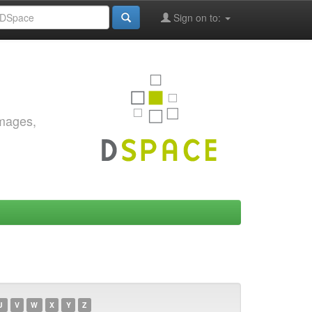
Sign on to:
images,
U
V
W
X
Y
Z