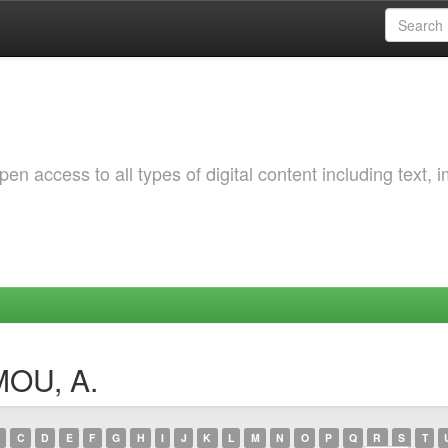
 access to all types of digital content including text, 
MOU, A.
C
D
E
F
G
H
I
J
K
L
M
N
O
P
Q
R
S
T