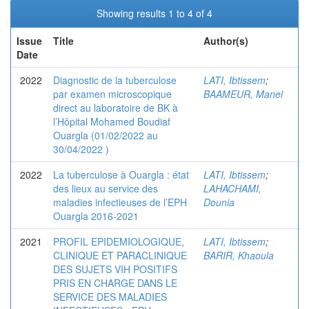
Showing results 1 to 4 of 4
Issue
Title
Author(s)
Date
2022
Diagnostic de la tuberculose
LATI, Ibtissem
;
par examen microscopique
BAAMEUR, Manel
direct au laboratoire de BK à
l’Hôpital Mohamed Boudiaf
Ouargla (01/02/2022 au
30/04/2022 )
2022
La tuberculose à Ouargla : état
LATI, Ibtissem
;
des lieux au service des
LAHACHAMI,
maladies infectieuses de l’EPH
Dounia
Ouargla 2016-2021
2021
PROFIL EPIDEMIOLOGIQUE,
LATI, Ibtissem
;
CLINIQUE ET PARACLINIQUE
BARIR, Khaoula
DES SUJETS VIH POSITIFS
PRIS EN CHARGE DANS LE
SERVICE DES MALADIES