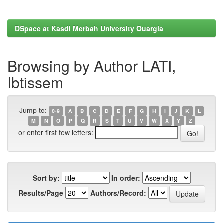
DSpace at Kasdi Merbah University Ouargla
Browsing by Author LATI,
Ibtissem
Jump to:
0-9
A
B
C
D
E
F
G
H
I
J
K
L
M
N
O
P
Q
R
S
T
U
V
W
X
Y
Z
or enter first few letters:
Sort by:
In order:
Results/Page
Authors/Record: