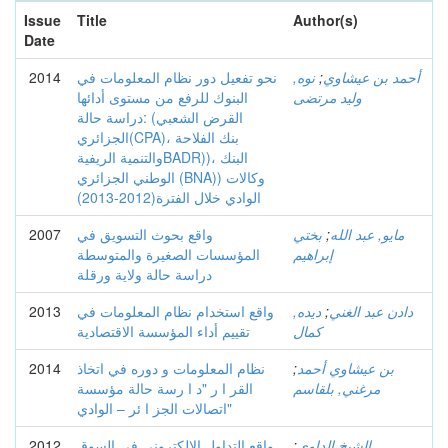
Issue
Title
Author(s)
Date
أﺣﻤﺪ ﺑﻦ ﻋﻴﺸﺎوي
;
نوه,
نحو تفعيل دور نظام المعلومات في
2014
وليد مرتضى
البنوك للرفع من مستوى أدائها
دراسة حالة: (القرض الشعبي
الجزائري(CPA)، بنك الفلاحة
والتنمية الريفيةBADR))، البنك
الوطني الجزائري (BNA)) وكالات
الوادي خلال الفترة(2012-2013)
مايو, عبد الله
;
بختي
واقع بحوث التسويق في
2007
إبراهيم
المؤسسات الصغيرة والمتوسطة
دراسة حالة ولاية ورقلة
دادن عبد الغني
;
ديده,
واقع استخدام نظام المعلومات في
2013
كمال
تقييم أداء المؤسسة الاقتصادية
بن عيشاوي أحمد
;
نظام المعلومات و دوره في اتخاذ
2014
مرغني, بلقاسم
القر ا ر "د ا رسة حالة مؤسسة
اتصالات الجز ا ئر – الوادي"
الشيخ الداوي
;
واقع التداول الإلكتروني في السوق
2012