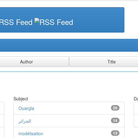
Subject
Da
Ouargla
20
الجزائر
14
modélisation
13