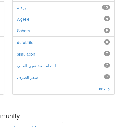
ورقلة
13
Algérie
9
Sahara
9
durabilité
8
simulation
7
النظام المحاسبي المالي
7
سعر الصرف
7
.
next >
mmunity