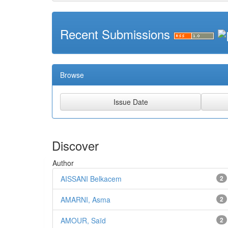
Recent Submissions
Browse
Discover
Author
AISSANI Belkacem
2
AMARNI, Asma
2
AMOUR, Saïd
2