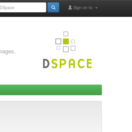
Sign on to:
images,