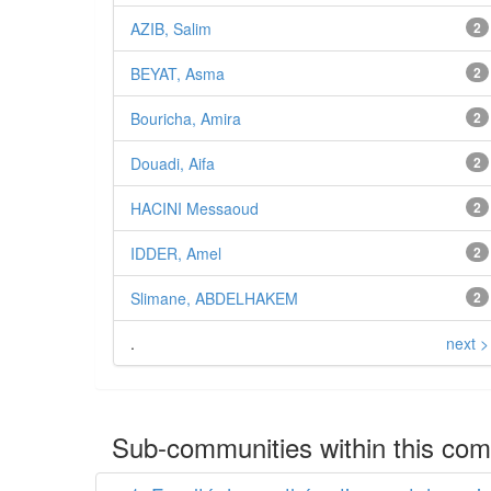
AZIB, Salim
2
BEYAT, Asma
2
Bouricha, Amira
2
Douadi, Aifa
2
HACINI Messaoud
2
IDDER, Amel
2
Slimane, ABDELHAKEM
2
.
next >
Sub-communities within this co