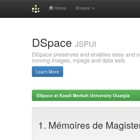
Home
Browse
Skip
navigation
DSpace
JSPUI
DSpace preserves and enables easy and open
moving images, mpegs and data sets
Learn More
DSpace at Kasdi Merbah University Ouargla
1. Mémoires de Magiste