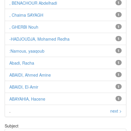
, BENACHOUR Abdelhadi
1
, Chaima SAYAGH
1
, GHERBI Nouh
1
-HADJOUDJA, Mohamed Redha
1
:Namous, yaaqoub
1
Abadi, Racha
1
ABAIDI, Ahmed Amine
1
ABAIDI, El-Amir
1
ABAYAHIA, Hacene
1
.
next >
Subject