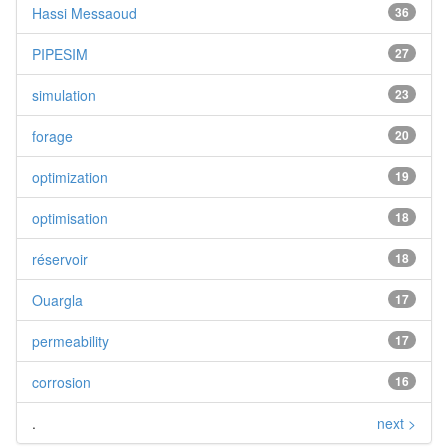
Hassi Messaoud
36
PIPESIM
27
simulation
23
forage
20
optimization
19
optimisation
18
réservoir
18
Ouargla
17
permeability
17
corrosion
16
.
next >