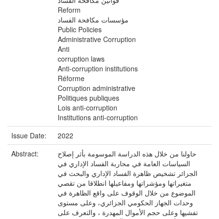
قوانين مكافحة الفساد
Reform
مؤسسات مكافحة الفساد
Public Policies
Administrative Corruption
Anti
corruption laws
Anti-corruption institutions
Réforme
Corruption administrative
Politiques publiques
Lois anti-corruption
Institutions anti-corruption
Issue Date:
2022
Abstract:
حاولنا من خلال هذه الدراسة الموسومة بأثر إصلاح
السياسات العامة في محاربة الفساد الإداري في
الجزائر تشخیص ظاهرة الفساد الإداري والبحث في
متغيراتها ومؤشراتها ومفاعيلها انطلاقا من تقصي
الموضوع من خلال الوقوف على واقع الظاهرة في
وحدات الجهاز الحكومي الجزائري، وعلى مستوى
تفشيها وعلى حجم الأموال المهدرة ، والتعرف على