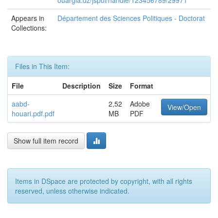
ouargla.dz/jspui/handle/123456789/29971
Appears in
Département des Sciences Politiques - Doctorat
Collections:
Files in This Item:
File
Description
Size
Format
aabd-
2,52
Adobe
View/Open
houari.pdf.pdf
MB
PDF
Show full item record
Items in DSpace are protected by copyright, with all rights
reserved, unless otherwise indicated.