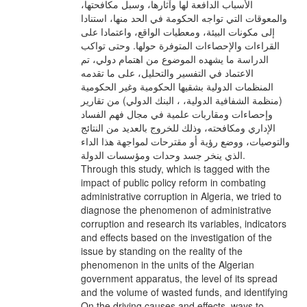
الأسباب الدافعة لها وآثارها، وسبل مكافحتها،
والمعوقات التي تواجه الحكومة في الحد منها، استنادا
إلى مكونات البيئة، ومعطيات الواقع، واعتمادا على
القراءات والإحصاءات المتوفرة حولها. وحتى تواكب
الدراسة ما يشهده الموضوع من اهتمام دولي، تم
الاعتماد في التفسير والتحليل، على ما تقدمه
المنظمات الدولية بشقيها الحكومية وغير الحكومية
(منظمة الشفافية الدولية، ، البنك الدولي) من تقارير
وإحصاءات ومقاربات علمية في مجال فهم الفساد
الإداري ومكافحته، وذلك للخروج بالعديد من النتائج
والتوصيات، ووضع رؤية أو مقترحات لمواجهة هذا الداء
الذي ينخر جسد وحدات ومؤسسات الدولة.
Through this study, which is tagged with the
impact of public policy reform in combating
administrative corruption in Algeria, we tried to
diagnose the phenomenon of administrative
corruption and research its variables, indicators
and effects based on the investigation of the
issue by standing on the reality of the
phenomenon in the units of the Algerian
government apparatus, the level of its spread
and the volume of wasted funds, and identifying
On the driving causes and effects, ways to