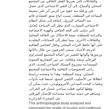
والتفاعلات التي يفرزها الفعل الثقافي بين المجتمع
المحلي والسياح، إلى أن التغير الاجتماعي الذي حصل
في ورقلة منذ عقود من الزمن أثر على تنشيط
السياحة في المنطقة، بسبب اتباع نسق اقتصادي قائم
منذ اكتشاف البترول، إضافة إلى شكل النظام
الاجتماعي المتوارث الذي ينظر إلى السياحة كعامل
تأثير سلبي على البعد الثقافي والهوية الاجتماعية
والتراثية للمنطقة، نتيجة للاحتكاك بين الثقافة المحلية
والثقافات الأخرى. بينما يُنظر إلى الصناعات التقليدية
على أنها حافظ للتراث المحلي وناقل للعناصر الثقافية
لحرفة الأجداد، يسعى الحرفيون من خلال دلالاتها
ورموزها وألوانها للتعبير عن أصالة المجتمع الصحراوي
الورقلي وبيئته وثقافته. من بين المشاريع التنموية
المستدامة مشروع المسلك السياحي الجديد، الذي
راعى الخصوصيات الثقافية والاجتماعية للمجتمع
المحلي، وبيئة المنطقة، وهذا ما وضحته دراستنا
انطلاقا من الأسلوب الكيفي المتبع، استعنا فيه بأدوات
وتقنيات البحث الميداني الأنثروبولوجي، حيث يمكن أن
يؤهلها لتكون قطب سياحي بامتياز في الجزائر،
ويساهم في تنمية سياحية مستدامة للإنسان الورقلي
في الصحراء الجزائرية.
This anthropological study analyzed and
interpreted the reality of tourism and traditional