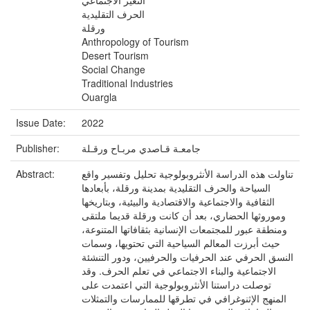
التغير الاجتماعي
الحرف التقليدية
ورقلة
Anthropology of Tourism
Desert Tourism
Social Change
Traditional Industries
Ouargla
Issue Date:
2022
Publisher:
جامعـة قـاصدي مربـاح ورقـلة
Abstract:
تناولت هذه الدراسة الأنثروبولوجية تحليل وتفسير واقع
السياحة والحرف التقليدية بمدينة ورقلة، بأبعادها
الثقافية والاجتماعية والاقتصادية والبيئية، وبتاريخها
وموروثها الحضاري، بعد أن كانت ورقلة قديما ملتقى
ومنطقة عبور للمجتمعات الإنسانية بثقافاتها المتنوعة،
حيث أبرزت المعالم السياحية التي تحتويها، وسمات
النسق الحرفي عند الحرفيات والحرفيين، ودور التنشئة
الاجتماعية والبناء الاجتماعي في تعلم الحرف. وقد
توصلت دراستنا الأنثروبولوجية التي اعتمدت على
المنهج الإثنوغرافي في تطرقها للممارسات والتمثلات