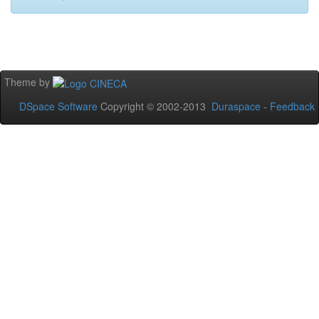
Theme by
DSpace Software
Copyright © 2002-2013
Duraspace
-
Feedback