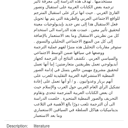
مستخدميها . تهدف هذه الدراسة إلى معرفة تأثير
ترجمة بعض الكتابات العربية على استقبال وتصور
القارئ الغربي . حيث انها تركز على استقبال المترجم
للواقع الاجتماعي العربي والطريقة التي يتم بها تحويل
فعل الاستقبال هذا إلى نص جديد بإيديولوجيات معينة
لتحقيق تأثير معين . عمدت هذه الدراسة الى استخدام
كل من نظريتي الاستقبال وما بعد الاستعمار بالإضافة
إلى كل من المنهج الاجتماعي التحليلي والنسوي .
ستوفر مقاربات التحليل هذه منبرًا لفهم عملية الترجمة
ووضعها في سياقها ضمن الوسط الاجتماعي
والسياسي العربي . تكشف النتائج أن الترجمة كجهاز
أيديولوجي تعمل بطريقتين متعارضتين؛ إما أنها تعمل
لتحقيق مشروع مهيمن خالص يتمثل في إدامة الصور
النمطية الاستشراقية الغربية التقليدية للعرب على
أنهم بربار وعدوانيون . و / أو أنها تعمل على إعادة
تشكيل الرأي العام الغربي حول العرب والإسلام حيث
ان بعض الكتابات العربية المترجمة تتحدى وتقاوم
التحريف والصور النمطية المتحيزة . خلصت الدراسة
الى أن الترجمة تلعب دورًا بالغ الأهمية في التلاعب
بديناميكيات هياكل السلطة في السياقين الاستعماري
وما بعد الاستعمار
Description:
literature