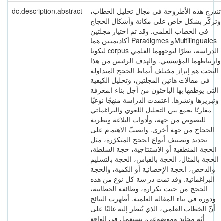
dc.description.abstract
تندرج هذه الأطروحة في مجال تحليل الخطاب،
وتركّز بشكل خاص على مكانة وأشكال الحجاج
في الخطاب العلمي. وقد تم اختيار مجلتين
أكاديميتين هما Paradigmes وMultilinguales
لتكونا corpus الدراسة، نظرًا لتوجههما العلمي
وارتباطهما المؤسسي. والهدف الرئيس من هذا
البحث هو إبراز مختلف أنماط الحجج المتداولة
في مقالات هاتين المجلتين، وتحليل الكيفية
التي يوظفها بها الباحثون من أجل بناء المعرفة
وتبريرها ونشرها. اعتمدت الدراسة منهجًا نوعيًا
مقارنًا يجمع بين التحليل اللغوي والبراغماتي
للنصوص من جهة، وأدوات البلاغة ونظرية
الحجاج من جهة أخرى. وانصبّ الاهتمام على
تحديد وتصنيف أنواع الحجج المتكرّرة، مثل
الحجة المنطقية أو الاستنتاجية، حجة السلطة،
الحجة بالمثال، الحجة بالقياس، الحجة بالتسليم
والدحض، الحجة الإحصائية أو الكمية، والحجة
البراغماتية. وقد تمت دراسة كل نوع من هذه
الحجج من حيث تكراره، وظائفه الخطابية،
ودوره في بناء المقالة العلمية. أظهرت النتائج
أنّ الخطاب العلمي، الذي يُنظر إليه غالبًا على
أنّه محايد وموضوعي، يستعمل في الواقع