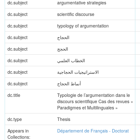
dc.subject
argumentative strategies
dc.subject
scientific discourse
dc.subject
typology of argumentation
dc.subject
الحجاج
dc.subject
الحجج
dc.subject
الخطاب العلمي
dc.subject
الاستراتيجيات الحجاجية
dc.subject
أنماط الحجاج
dc.title
Typologie de l’argumentation dans le
discours scientifique Cas des revues «
Paradigmes et Multilinguales »
dc.type
Thesis
Appears in
Département de Français - Doctorat
Collections: