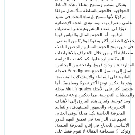
بشكل منتظم وممنهج مختلف هذه الأنماط
الحجاجية. فالحجة بالسلطة مثلًا تحتل موقعًا
مركزيًا لأنها تسمح بإرساء البحث في تقليد
علمي معترف به، بينما تؤدي الحجة الإحصائية
دورًا في إضفاء المشروعية عبر المعطيات
الرقمية. أما الحجة بالمثال والقياس فهما
يجعلان الخطاب أكثر وضوحًا وقربًا من المتلقي
في حين تمنح الحجة بالتسليم والدحض الباحثَ
مصداقية أكبر من خلال الاعتراف بالاعتراضات
الممكنة والرد عليها. كما كشفت الدراسة
المقارنة عن وجود فروق واضحة بين المجلتين.
فمجلة Paradigmes تميل إلى تفضيل الحجج
القائمة على السلطة والاستدلالات المنطقية،
وهو ما يعكس توجهًا أكثر نظريًا ومفاهيميًا. أما
مجلة Multilinguales فتعتمد أكثر على الأمثلة
والمعطيات التجريبية، مما يعكس نزعة تطبيقية
وبيداغوجية. وتُعزى هذه الفروق إلى الأهداف
التحريرية، والجمهور المستهدف، والتقاليد
المعرفية الخاصة بكل مجلة .وفي الختام،
تسهم هذه الدراسة في تعميق الفهم للدور
الأساسي للحجاج في إنتاج المعرفة العلمية.
وتؤكد أنّ مصداقية المقالة لا تقوم فقط على