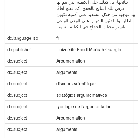
نتائجها، بل كذلك على الكيفية التي يتم بها
عرض تلك النتائج بالحجج. كما تفتح آفاقًا
بيداغوجية من خلال التشديد على أهمية تكوين
الطلبة والباحثين الشباب على الوعي الواعي
باستراتيجيات الحجاج في الكتابة العلمية.
dc.language.iso
fr
dc.publisher
Université Kasdi Merbah Ouargla
dc.subject
Argumentation
dc.subject
arguments
dc.subject
discours scientifique
dc.subject
stratégies argumentatives
dc.subject
typologie de l’argumentation
dc.subject
Argumentation
dc.subject
arguments