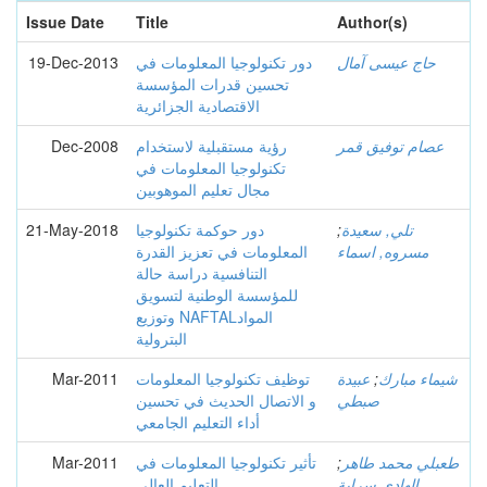
Issue Date
Title
Author(s)
حاج عيسى آمال
دور تكنولوجيا المعلومات في
19-Dec-2013
تحسين قدرات المؤسسة
الاقتصادية الجزائرية
عصام توفيق قمر
رؤية مستقبلية لاستخدام
Dec-2008
تكنولوجيا المعلومات في
مجال تعليم الموهوبين
تلي, سعيدة
;
دور حوكمة تكنولوجيا
21-May-2018
مسروه, اسماء
المعلومات في تعزيز القدرة
التنافسية دراسة حالة
للمؤسسة الوطنية لتسويق
وتوزيع NAFTALالمواد
البترولية
شيماء مبارك
;
عبيدة
توظيف تكنولوجيا المعلومات
Mar-2011
صبطي
و الاتصال الحديث في تحسين
أداء التعليم الجامعي
طعبلي محمد طاهر
;
تأثير تكنولوجيا المعلومات في
Mar-2011
الهادي سراية
التعليم العالي.