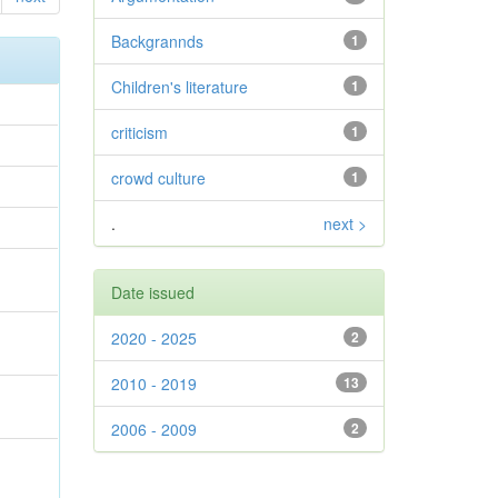
Backgrannds
1
Children's literature
1
criticism
1
crowd culture
1
.
next >
Date issued
2020 - 2025
2
2010 - 2019
13
2006 - 2009
2