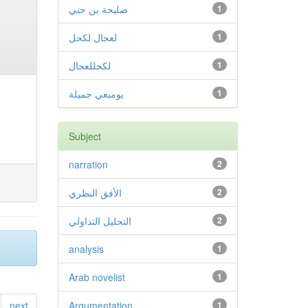
1
صليحة بن حني
1
لعجال لكحل
1
لكحللعجال
1
يومبعي جميلة
Subject
narration
2
2
الأفق النظري
2
التحليل التداولي
analysis
1
Arab novelist
1
next
Argumentation
1