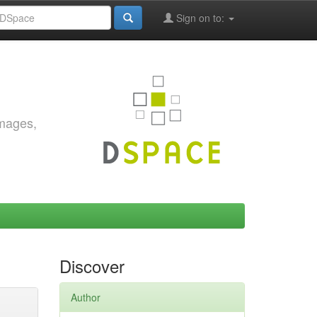
Sign on to:
images,
Discover
Author