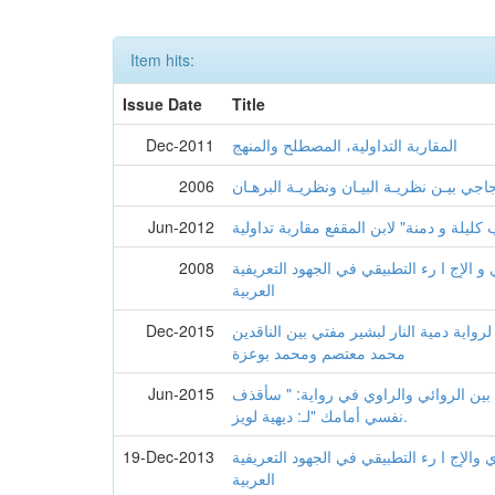
Item hits:
Issue Date
Title
المقاربة التداولية، المصطلح والمنهج
Dec-2011
اجي بيـن نظريـة البيـان ونظريـة البرهـان
2006
كليلة و دمنة" لابن المقفع مقاربة تداولية
Jun-2012
 و الإج ا رء التطبيقي في الجهود التعريفية
2008
العربية
رواية دمية النار لبشير مفتي بين الناقدين
Dec-2015
محمد معتصم ومحمد بوعزة
بين الروائي والراوي في رواية: " سأقذف
Jun-2015
نفسي أمامك "لـ: ديهية لويز.
ي والإج ا رء التطبيقي في الجهود التعريفية
19-Dec-2013
العربية