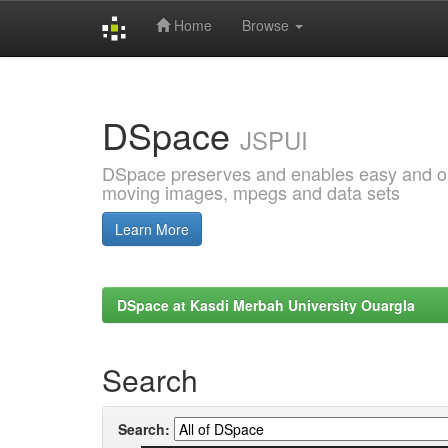
Home
Browse
Skip
navigation
DSpace
JSPUI
DSpace preserves and enables easy and open
moving images, mpegs and data sets
Learn More
DSpace at Kasdi Merbah University Ouargla
Search
Search: