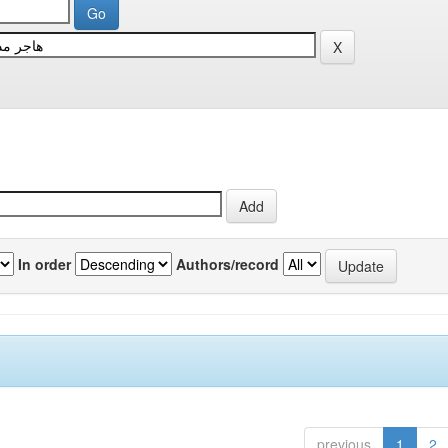
In order
Authors/record
previous
1
2