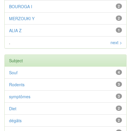
BOUROGA I
2
MERZOUKI Y
2
ALIA Z
1
.
next >
Subject
Souf
4
Rodents
3
symptômes
3
Diet
2
dégâts
2