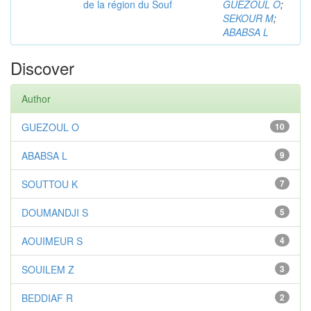
de la région du Souf
GUEZOUL O
;
SEKOUR M
;
ABABSA L
Discover
Author
GUEZOUL O
10
ABABSA L
9
SOUTTOU K
7
DOUMANDJI S
5
AOUIMEUR S
4
SOUILEM Z
3
BEDDIAF R
2