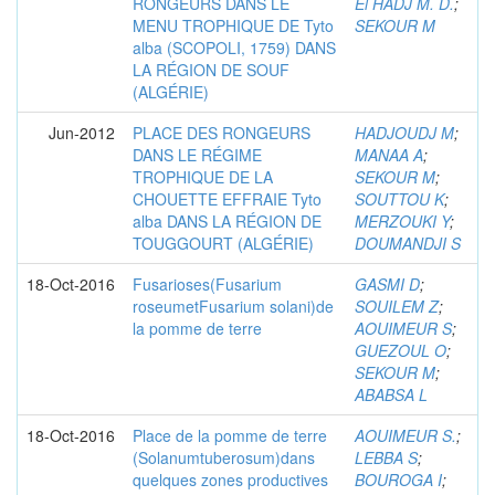
RONGEURS DANS LE
El HADJ M. D.
;
MENU TROPHIQUE DE Tyto
SEKOUR M
alba (SCOPOLI, 1759) DANS
LA RÉGION DE SOUF
(ALGÉRIE)
Jun-2012
PLACE DES RONGEURS
HADJOUDJ M
;
DANS LE RÉGIME
MANAA A
;
TROPHIQUE DE LA
SEKOUR M
;
CHOUETTE EFFRAIE Tyto
SOUTTOU K
;
alba DANS LA RÉGION DE
MERZOUKI Y
;
TOUGGOURT (ALGÉRIE)
DOUMANDJI S
18-Oct-2016
Fusarioses(Fusarium
GASMI D
;
roseumetFusarium solani)de
SOUILEM Z
;
la pomme de terre
AOUIMEUR S
;
GUEZOUL O
;
SEKOUR M
;
ABABSA L
18-Oct-2016
Place de la pomme de terre
AOUIMEUR S.
;
(Solanumtuberosum)dans
LEBBA S
;
quelques zones productives
BOUROGA I
;