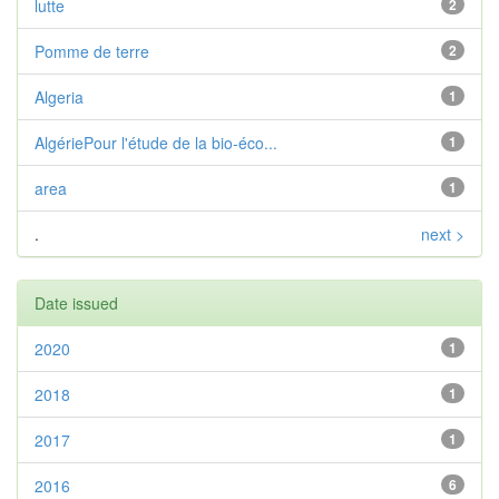
lutte
2
Pomme de terre
2
Algeria
1
AlgériePour l'étude de la bio-éco...
1
area
1
.
next >
Date issued
2020
1
2018
1
2017
1
2016
6