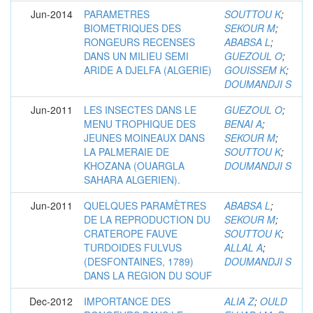
Jun-2014
PARAMETRES
SOUTTOU K
;
BIOMETRIQUES DES
SEKOUR M
;
RONGEURS RECENSES
ABABSA L
;
DANS UN MILIEU SEMI
GUEZOUL O
;
ARIDE A DJELFA (ALGERIE)
GOUISSEM K
;
DOUMANDJI S
Jun-2011
LES INSECTES DANS LE
GUEZOUL O
;
MENU TROPHIQUE DES
BENAI A
;
JEUNES MOINEAUX DANS
SEKOUR M
;
LA PALMERAIE DE
SOUTTOU K
;
KHOZANA (OUARGLA
DOUMANDJI S
SAHARA ALGERIEN).
Jun-2011
QUELQUES PARAMÈTRES
ABABSA L
;
DE LA REPRODUCTION DU
SEKOUR M
;
CRATEROPE FAUVE
SOUTTOU K
;
TURDOIDES FULVUS
ALLAL A
;
(DESFONTAINES, 1789)
DOUMANDJI S
DANS LA REGION DU SOUF
Dec-2012
IMPORTANCE DES
ALIA Z
;
OULD