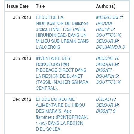
Issue Date
Title
Author(s)
Jun-2013
ETUDE DE LA
MERZOUKI Y
;
NIDIFICATION DE Delichon
DAOUDI-
urbica LINNE 1758 (AVES,
HACINI S
;
HIRUNDINIDAE) DANS UN
SOUTTOU K
;
MILIEU SUB URBAIN DANS
SEKOUR M
;
L'ALGEROIS
DOUMANDJI S
Jun-2013
INVENTAIRE DES
BEDDIAF R
;
RONGEURS PAR
SEKOUR M
;
PIEGEAGE DIRECT DANS
BISSATI-
LA REGION DE DJANET
BOUAFIA S
;
(TASSILI N’AJJER-SAHARA
SOUTTOU K
CENTRAL).
Dec-2012
ETUDE DU REGIME
DJILALI K
;
ALIMENTAIRE DU HIBOU
SEKOUR M
;
DES MARAIS, Asio
BISSATI S
flammeus (PONTOPPIDAN,
1763) DANS LA REGION
D'EL-GOLEA