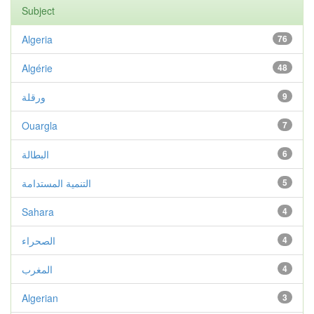
Subject
Algeria
76
Algérie
48
9
ورقلة
Ouargla
7
6
البطالة
5
التنمية المستدامة
Sahara
4
4
الصحراء
4
المغرب
Algerian
3