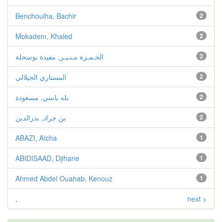
Benchouiha, Bachir
2
Mokadem, Khaled
2
2
الحـمـزة مـنـيـر, مفيدة بوسحلة
2
المستاري الجيلالي
2
بله باسي, مسعودة
2
بن جراد, بدرالدين
ABAZI, Aïcha
1
ABIDISAAD, Djihane
1
Ahmed Abdel Ouahab, Kenouz
1
.
next >