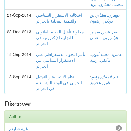
محمد
;
مختاري, يزيد
جوهري, هشام
;
بن
اشكالية الاستقرار السياسي
21-Sep-2014
بوبكر, رضوان
والتنمية المحلية بالجزائر
نصر الدين سمار,
محاولة تأهيل النظام القانوني
23-Dec-2013
إلياس بن ساسي
للتجارة الإلكترونية في
الجزائر
عميرة, محمد أيوب
;
تأثير التحول الديمقراطي علي
18-Sep-2014
مالكي, رتيبة
الاستقرار السياسي في
الجزائر
عبد المالك, زغود
;
النظم الانتخابية و التمثيل
18-Sep-2014
تامر, عجرود
الحزبي في الهيئة التشريعية
في الجزائر
Discover
Author
3
غنية شليغم