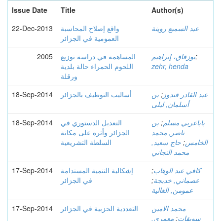
Issue Date
Title
Author(s)
عبد السمیع روینة
واقع إصلاح المحاسبة
22-Dec-2013
العمومیة في الجزائر
;
بوزقاق، إبراهيم
المساهمة في دراسة توزيع
2005
zehr, henda
اللحوم الحمراء حالة بلدية
ورقلة
عبد القادر قندوز
;
بن
أساليب التوظيف بالجزائر
18-Sep-2014
أسلمان, ليلى
باباعربي مسلم
;
بن
التعديل الدستوري في
18-Sep-2014
ناصر, محمد
الجزائر وأثره على مكانة
الخامس
;
حاج سعيد,
السلطة التشريعية
محمد التجاني
كافي عبد الوهاب
;
إشكالية التنمية المستدامة
17-Sep-2014
عصماني, خديجة
;
في الجزائر
عمومن, الغالية
محمد الامين
التعددية الحزبية في الجزائر
17-Sep-2014
سويقات
;
معمري,