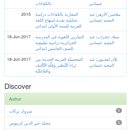
عيساني
بالكفاءات.
معامير, الأزهر
;
عبد
المقاربة بالكفاءات دراسة
2015
المجيد عيساني
تحليلية نقدية لمنهاج اللغة
العربية للسنة الأولى ابتدائي
سعاد حخراب
;
عبد
التمارين اللغوية في المدرسة
18-Jun-2017
المجيد عيساني
الجزائرية دراسة تطبيقية
للصف الخامس ابتدائي
بلال لعفـيون
;
عبد
المعجميّة العربية الحديثة بين
18-Jun-2017
المجيد عيساني
ثراء التَّنظير وقِلَّةِ التَّأليف
والفَاعِليَّة
Discover
Author
1
مبروك بركات
1
محمّد خير الدين كرموش