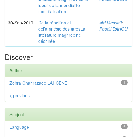
lueur de la mondialité-
mondialisation
30-Sep-2019
De la rébellion et
aïd Messati
;
del’amnésie des titresLa
Foudil DAHOU
littérature maghrébine
déchirée
Discover
Author
Zohra Chahrazade LAHCENE
1
< previous
.
Subject
Language
2