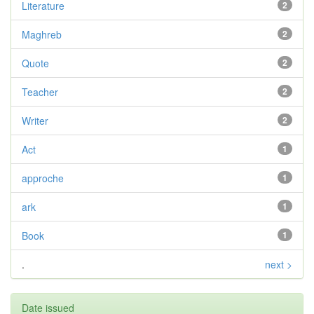
Literature
2
Maghreb
2
Quote
2
Teacher
2
Writer
2
Act
1
approche
1
ark
1
Book
1
.
next >
Date issued