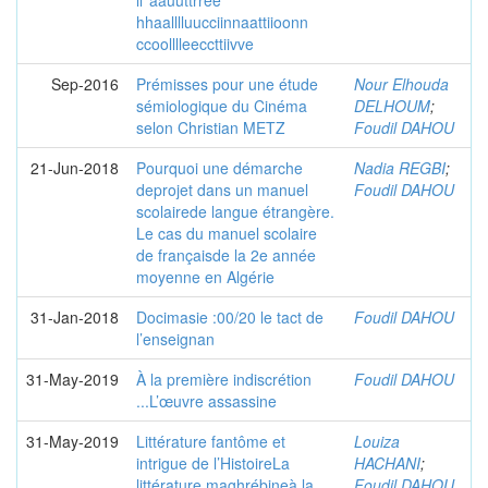
ll''aauuttrree
hhaalllluucciinnaattiioonn
ccoolllleeccttiivve
Sep-2016
Prémisses pour une étude
Nour Elhouda
sémiologique du Cinéma
DELHOUM
;
selon Christian METZ
Foudil DAHOU
21-Jun-2018
Pourquoi une démarche
Nadia REGBI
;
deprojet dans un manuel
Foudil DAHOU
scolairede langue étrangère.
Le cas du manuel scolaire
de françaisde la 2e année
moyenne en Algérie
31-Jan-2018
Docimasie :00/20 le tact de
Foudil DAHOU
l’enseignan
31-May-2019
À la première indiscrétion
Foudil DAHOU
...L’œuvre assassine
31-May-2019
Littérature fantôme et
Louiza
intrigue de l’HistoireLa
HACHANI
;
littérature maghrébineà la
Foudil DAHOU