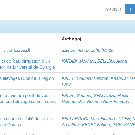
previous
1
Author(s)
المساهمة في دراسة
بوزقاق، إبراهيم
;
zehr, henda
et de ľeau ďirrigation d’un
KARABI, Mokhtar
;
BELKOU, Aicha
ion de ľuniversité de Ouargla
es élevages (Cas de la région
KADRI, Soumia
;
Bendob, Khaoula
;
Tef
Baria
oint de vue du point de vue
KADRI, Soumia
;
SENOUSSI, Hakim
;
stèmes d’élevage camelin dans
Dekmouche, Nesrine Nour Elhouda
ux sur la salinité du sol de
BELLAROUCI, Med Elhafed
;
IDDER, 
rbah Ouargla.
Abdelhak
;
KEDRI, Fatima
;
GUEZZANE,