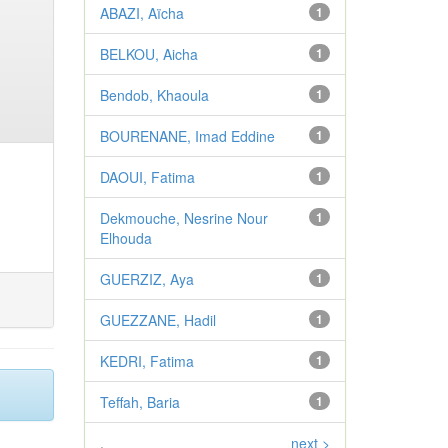
ABAZI, Aïcha
1
BELKOU, Aicha
1
Bendob, Khaoula
1
BOURENANE, Imad Eddine
1
DAOUI, Fatima
1
Dekmouche, Nesrine Nour
1
Elhouda
GUERZIZ, Aya
1
GUEZZANE, Hadil
1
KEDRI, Fatima
1
Teffah, Baria
1
.
next >