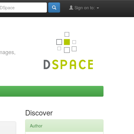
Sign on to:
images,
Discover
Author