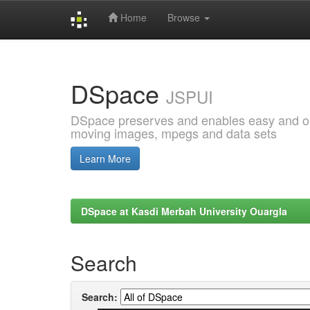
Home
Browse
Skip
navigation
DSpace
JSPUI
DSpace preserves and enables easy and open
moving images, mpegs and data sets
Learn More
DSpace at Kasdi Merbah University Ouargla
Search
Search: