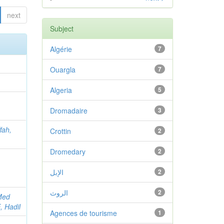
next
Subject
Algérie
7
Ouargla
7
Algeria
5
Dromadaire
3
fah,
Crottin
2
Dromedary
2
الإبل
2
الروث
2
Med
 Hadil
Agences de tourisme
1