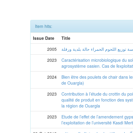
Item hits:
Issue Date
Title
2005
 توزيع اللحوم الحمراء حالة بلدية ورقلة
2023
Caractérisation microbiologique du sol 
agrosystème oasien. Cas de ľexploitat
2024
Bien être des poulets de chair dans l
de Ouargla)
2023
Contribution à l’étude du crottin du p
qualité de produit en fonction des sy
la région de Ouargla
2023
Etude de l’effet de l’amendement gypse
l’exploitation de l’université Kasdi Me