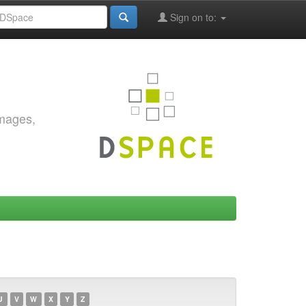
Sign on to:
images,
U
V
W
X
Y
Z