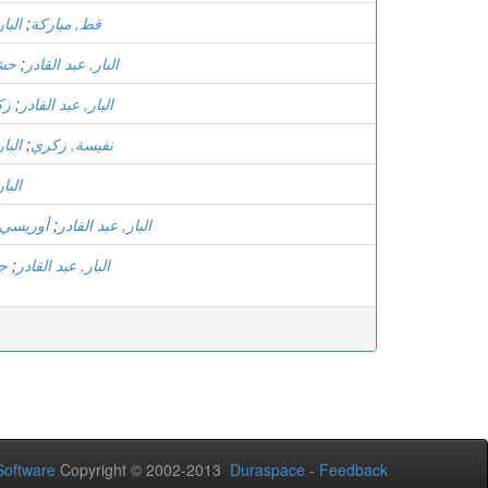
قط, مباركة
;
البا
البار, عبد القادر
;
حشا
البار, عبد القادر
;
زك
نفيسة, زكري
;
البا
البا
البار, عبد القادر
;
أوريسي,
البار, عبد القادر
;
جق
oftware
Copyright © 2002-2013
Duraspace
-
Feedback