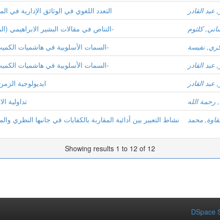
ر, عبد القادر
التعدد اللغوي في الوثائق الإدارية في 
ني, كلثوم
التناص في مقالات البشير الابراهيمي (المقالة الدينية والاجتماعية والسياسية( - عيّنة-
ري, نفيسة
السمات الأسلوبية في هاشميات الكميت بن زيد الأسدي- القصيدة الميمية أنموذجاً-
ر, عبد القادر
السمات الأسلوبية في هاشميات الكميت بن زيد الأسدي- القصيدة الميمية أنموذجاً-
ر, عبد القادر
ايديولوجية الزمن
 رحمة الله
تداولية ال
اوة, محمد
نشاط التعبير بين أدائية المقاربة بالكفايات في جانبها النظري و
Showing results 1 to 12 of 12
DSpace S