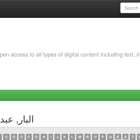
 access to all types of digital content including text, 
Browsing by Author الب
C
D
E
F
G
H
I
J
K
L
M
N
O
P
Q
R
S
T