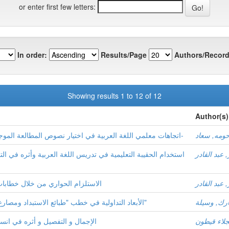
or enter first few letters:
In order:
Results/Page
Authors/Record
Showing results 1 to 12 of 12
Author(s)
ومه, سعاد
اتجاهات معلمي اللغة العربية في اختيار نصوص المطالعة الموجهة السنة الرابعة والخامسة الابتدائية -عينة-
ر, عبد القادر
استخدام الحقيبة التعليمية في تدريس اللغة العربية وأثره في ال
ر, عبد القادر
الاستلزام الحواري من خلال خطابات 
ارك, وسيلة
الأبعاد التداولية في خطب "طبائع الاستبداد ومصارع الاستعباد" لــــ: "عبــد الرحمـٰن الكواكبــي"
جلاء قيطون
الإجمال و التفصيل و أثره في انس