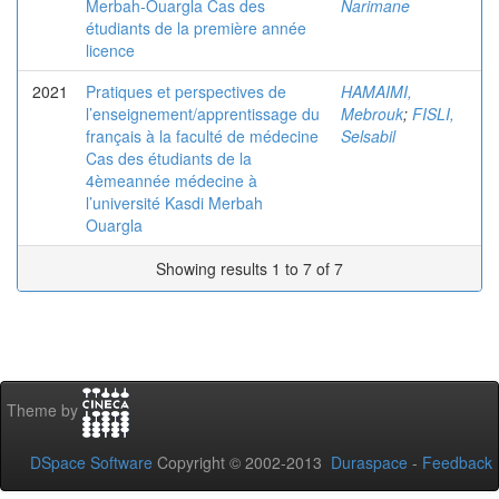
Merbah-Ouargla Cas des
Narimane
étudiants de la première année
licence
2021
Pratiques et perspectives de
HAMAIMI,
l’enseignement/apprentissage du
Mebrouk
;
FISLI,
français à la faculté de médecine
Selsabil
Cas des étudiants de la
4èmeannée médecine à
l’université Kasdi Merbah
Ouargla
Showing results 1 to 7 of 7
Theme by
DSpace Software
Copyright © 2002-2013
Duraspace
-
Feedback