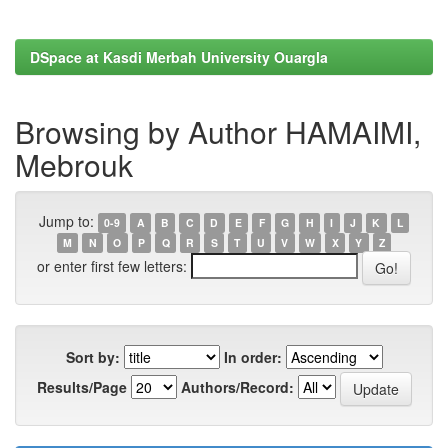
DSpace at Kasdi Merbah University Ouargla
Browsing by Author HAMAIMI,
Mebrouk
Jump to:
0-9
A
B
C
D
E
F
G
H
I
J
K
L
M
N
O
P
Q
R
S
T
U
V
W
X
Y
Z
or enter first few letters:
Sort by:
In order:
Results/Page
Authors/Record: