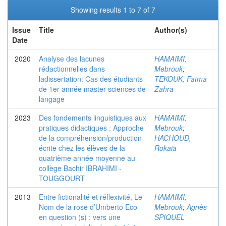
Showing results 1 to 7 of 7
Issue
Title
Author(s)
Date
2020
Analyse des lacunes
HAMAIMI,
rédactionnelles dans
Mebrouk
;
ladissertation: Cas des étudiants
TEKOUK, Fatma
de 1er année master sciences de
Zahra
langage
2023
Des fondements linguistiques aux
HAMAIMI,
pratiques didactiques : Approche
Mebrouk
;
de la compréhension/production
HACHOUD,
écrite chez les élèves de la
Rokaia
quatrième année moyenne au
collège Bachir IBRAHIMI -
TOUGGOURT
2013
Entre fictionalité et réflexivité, Le
HAMAIMI,
Nom de la rose d’Umberto Eco
Mebrouk
;
Agnès
en question (s) : vers une
SPIQUEL