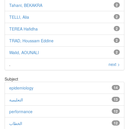
Tahani, BEKAKRA
2
TELLI, Alia
2
TEREA Hafidha
2
TRAD, Houssam Eddine
2
Walid, AOUNALI
2
.
next >
Subject
epidemiology
14
التعليمية
13
performance
12
الخطاب
12