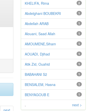
KHELIFA, Rima
2
Abdelghani BOUBEKRI
1
Abdellah ARAB
1
Alouani, Saad Allah
1
AMOUMENE,Siham
1
AOUADI, Djihad
1
Atik Zid, Ouahid
1
BABAHANI S2
1
BENSALEM, Hasna
1
BENYAGOUB E
1
.
next >
next