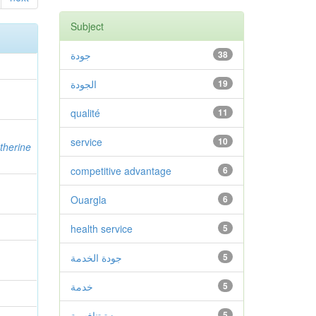
Subject
جودة
38
الجودة
19
qualité
11
service
10
therine
competitive advantage
6
Ouargla
6
health service
5
جودة الخدمة
5
خدمة
5
ميزة تنافسية
5