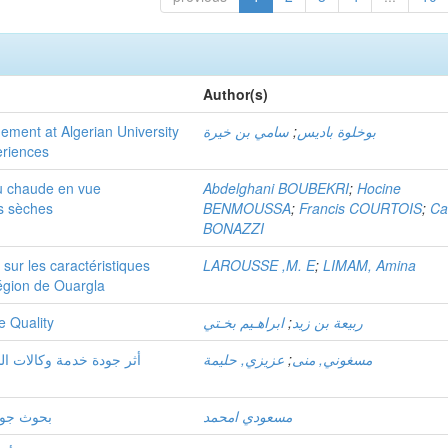
Author(s)
gement at Algerian University
سامي بن خيرة
;
بوخلوة باديس
eriences
au chaude en vue
Abdelghani BOUBEKRI
;
Hocine
es sèches
BENMOUSSA
;
Francis COURTOIS
;
Ca
BONAZZI
 sur les caractéristiques
LAROUSSE ,M. E
;
LIMAM, Amina
égion de Ouargla
e Quality
ابراهـيم بخـتي
;
ربيعة بن زيد
أثر جودة خدمة وكالات ال
عزيزي, حليمة
;
مسغوني, منى
مسعودي امحمد
بحوث جودة