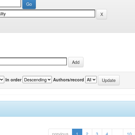
In order
Authors/record
previous
1
2
3
4
...
10