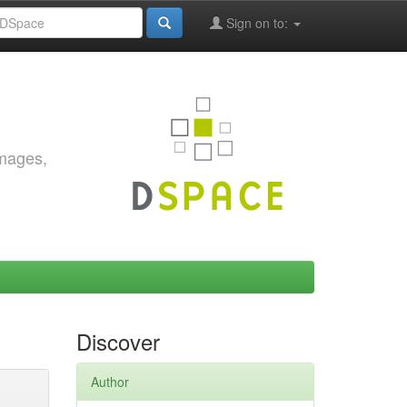
Sign on to:
images,
Discover
Author