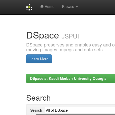
Home
Browse
Skip
navigation
DSpace
JSPUI
DSpace preserves and enables easy and open
moving images, mpegs and data sets
Learn More
DSpace at Kasdi Merbah University Ouargla
Search
Search: