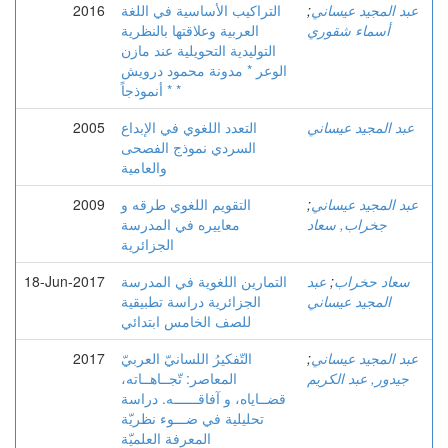
عبد المجيد عيساني
;
التراكيب الأساسية في اللغة
2016
أسماء شقوري
العربية وعلاقتها بالنظرية
التوليدية التحويلية عند مازن
الوعر * مدونة محمود درويش
* أنموذجاً *
عبد المجيد عيساني
التعدد اللغوي في الإبداع
2005
السردي نموذج الفصحى
والعامية
عبد المجيد عيساني
;
التقويم اللغوي طرقه و
2009
جخراب, سعاد
معاييره في المدرسة
الجزائرية
سعاد حخراب
;
عبد
التمارين اللغوية في المدرسة
18-Jun-2017
المجيد عيساني
الجزائرية دراسة تطبيقية
للصف الخامس ابتدائي
عبد المجيد عيساني
;
التّفكيرُ اللسانيّ العربيّ
2017
جيدور, عبد الكريم
المعاصر: تّجــاهــاته،
قضــاياه، و آفاقــــــه. دراسة
تحليلية في ضـــوء نظريّة
المعرفة العلميّة