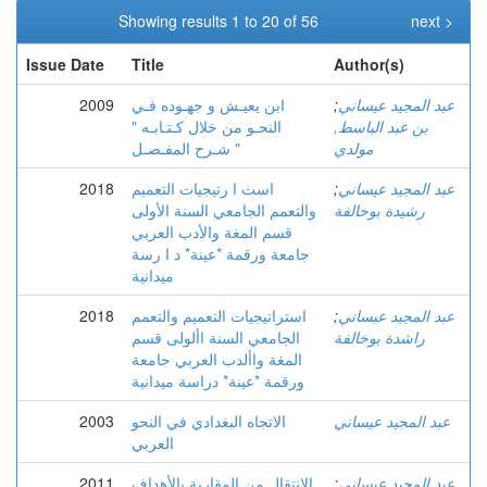
Showing results 1 to 20 of 56
next >
Issue Date
Title
Author(s)
عبد المجيد عيساني
;
ابن يعيـش و جهـوده فـي
2009
بن عبد الباسط,
النحـو من خلال كـتـابـه "
مولدي
شـرح المفـصـل "
عبد المجيد عيساني
;
است ا رتيجيات التعميم
2018
رشيدة بوخالفة
والتعمم الجامعي السنة الأولى
قسم المغة والأدب العربي
جامعة ورقمة *عينة* د ا رسة
ميدانية
عبد المجيد عيساني
;
استراتيجيات التعميم والتعمم
2018
راشدة بوخالفة
الجامعي السنة األولى قسم
المغة واألدب العربي جامعة
ورقمة *عينة* دراسة ميدانية
عبد المجيد عيساني
الاتجاه البغدادي في النحو
2003
العربي
عبد المجيد عيساني
;
الانتقال من المقاربة بالأهداف
2011