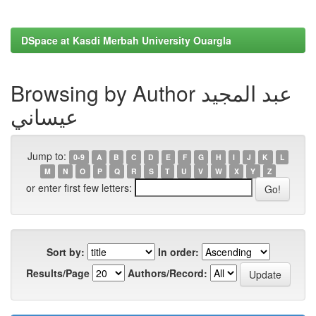
DSpace at Kasdi Merbah University Ouargla
Browsing by Author عبد المجيد
عيساني
Jump to:
0-9
A
B
C
D
E
F
G
H
I
J
K
L
M
N
O
P
Q
R
S
T
U
V
W
X
Y
Z
or enter first few letters:
Sort by:
In order:
Results/Page
Authors/Record: