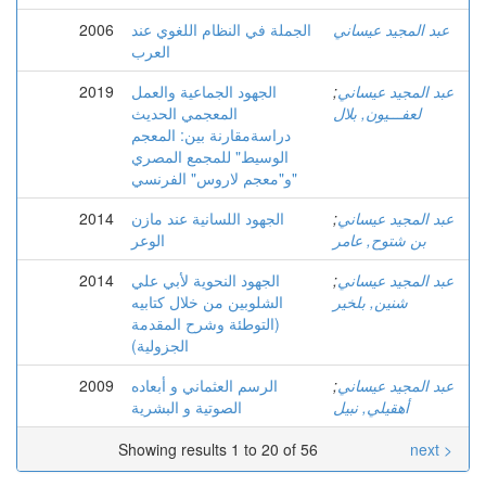
عبد المجيد عيساني
الجملة في النظام اللغوي عند
2006
العرب
عبد المجيد عيساني
;
الجهود الجماعية والعمل
2019
لعفـــيون, بلال
المعجمي الحديث
دراسةمقارنة بين: المعجم
الوسيط" للمجمع المصري
و"معجم لاروس" الفرنسي"
عبد المجيد عيساني
;
الجهود اللسانية عند مازن
2014
بن شتوح, عامر
الوعر
عبد المجيد عيساني
;
الجهود النحوية لأبي علي
2014
شنين, بلخير
الشلوبين من خلال كتابيه
(التوطئة وشرح المقدمة
الجزولية)
عبد المجيد عيساني
;
الرسم العثماني و أبعاده
2009
أهقيلي, نبيل
الصوتية و البشرية
Showing results 1 to 20 of 56
next >