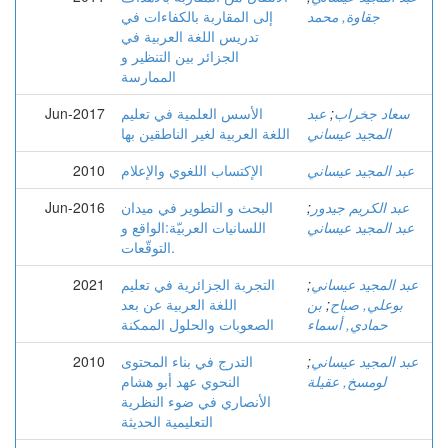
جقاوة, محمد
إلى المقاربة بالكفاءات في
تدريس اللغة العربية في
الجزائر بين التنظير و
الممارسة
سعاد جخراب
;
عبد
الأسس العلمية في تعليم
Jun-2017
المجيد عيساني
اللغة العربية لغير الناطقين بها
عبد المجيد عيساني
الإكتساب اللغوي والإعلام
2010
عبد الكريم جيدور
;
البحث و التطوير في ميدان
Jun-2016
عبد المجيد عيساني
اللسانيات العربيّة:الواقع و
التوقّعات.
عبد المجيد عيساني
;
التجربة الجزائرية في تعليم
2021
بوعلي, صباح
;
بن
اللغة العربية عن بعد
حمادي, أسماء
الصعوبات والحلول الممكنة
عبد المجيد عيساني
;
التدرج في بناء المحتوى
2010
لومسخ, عقيلة
النحوي عهد أبو هشام
الأنصاري في ضوء النظرية
التعليمية الحديثة