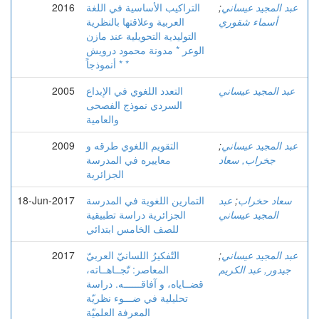
عبد المجيد عيساني
;
التراكيب الأساسية في اللغة
2016
أسماء شقوري
العربية وعلاقتها بالنظرية
التوليدية التحويلية عند مازن
الوعر * مدونة محمود درويش
* أنموذجاً *
عبد المجيد عيساني
التعدد اللغوي في الإبداع
2005
السردي نموذج الفصحى
والعامية
عبد المجيد عيساني
;
التقويم اللغوي طرقه و
2009
جخراب, سعاد
معاييره في المدرسة
الجزائرية
سعاد حخراب
;
عبد
التمارين اللغوية في المدرسة
18-Jun-2017
المجيد عيساني
الجزائرية دراسة تطبيقية
للصف الخامس ابتدائي
عبد المجيد عيساني
;
التّفكيرُ اللسانيّ العربيّ
2017
جيدور, عبد الكريم
المعاصر: تّجــاهــاته،
قضــاياه، و آفاقــــــه. دراسة
تحليلية في ضـــوء نظريّة
المعرفة العلميّة