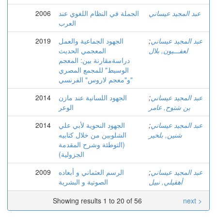
عبد المجيد عيساني
الجملة في النظام اللغوي عند
2006
العرب
عبد المجيد عيساني
;
الجهود الجماعية والعمل
2019
لعفـــيون, بلال
المعجمي الحديث
دراسةمقارنة بين: المعجم
الوسيط" للمجمع المصري
و"معجم لاروس" الفرنسي"
عبد المجيد عيساني
;
الجهود اللسانية عند مازن
2014
بن شتوح, عامر
الوعر
عبد المجيد عيساني
;
الجهود النحوية لأبي علي
2014
شنين, بلخير
الشلوبين من خلال كتابيه
(التوطئة وشرح المقدمة
الجزولية)
عبد المجيد عيساني
;
الرسم العثماني و أبعاده
2009
أهقيلي, نبيل
الصوتية و البشرية
Showing results 1 to 20 of 56
next >