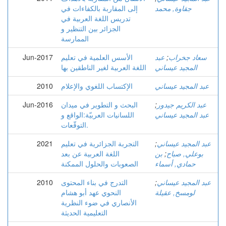
جقاوة, محمد
إلى المقاربة بالكفاءات في
تدريس اللغة العربية في
الجزائر بين التنظير و
الممارسة
سعاد جخراب
;
عبد
الأسس العلمية في تعليم
Jun-2017
المجيد عيساني
اللغة العربية لغير الناطقين بها
عبد المجيد عيساني
الإكتساب اللغوي والإعلام
2010
عبد الكريم جيدور
;
البحث و التطوير في ميدان
Jun-2016
عبد المجيد عيساني
اللسانيات العربيّة:الواقع و
التوقّعات.
عبد المجيد عيساني
;
التجربة الجزائرية في تعليم
2021
بوعلي, صباح
;
بن
اللغة العربية عن بعد
حمادي, أسماء
الصعوبات والحلول الممكنة
عبد المجيد عيساني
;
التدرج في بناء المحتوى
2010
لومسخ, عقيلة
النحوي عهد أبو هشام
الأنصاري في ضوء النظرية
التعليمية الحديثة