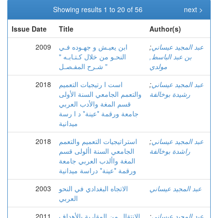
Showing results 1 to 20 of 56
next >
Issue Date
Title
Author(s)
عبد المجيد عيساني
;
ابن يعيـش و جهـوده فـي
2009
بن عبد الباسط,
النحـو من خلال كـتـابـه "
مولدي
شـرح المفـصـل "
عبد المجيد عيساني
;
است ا رتيجيات التعميم
2018
رشيدة بوخالفة
والتعمم الجامعي السنة الأولى
قسم المغة والأدب العربي
جامعة ورقمة *عينة* د ا رسة
ميدانية
عبد المجيد عيساني
;
استراتيجيات التعميم والتعمم
2018
راشدة بوخالفة
الجامعي السنة األولى قسم
المغة واألدب العربي جامعة
ورقمة *عينة* دراسة ميدانية
عبد المجيد عيساني
الاتجاه البغدادي في النحو
2003
العربي
عبد المجيد عيساني
;
الانتقال من المقاربة بالأهداف
2011