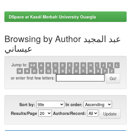
DSpace at Kasdi Merbah University Ouargla
Browsing by Author عبد المجيد
عيساني
Jump to:
0-9
A
B
C
D
E
F
G
H
I
J
K
L
M
N
O
P
Q
R
S
T
U
V
W
X
Y
Z
or enter first few letters:
Sort by:
In order:
Results/Page
Authors/Record: