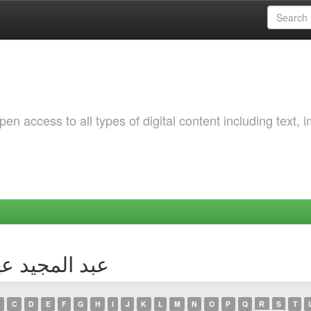
 access to all types of digital content including text, 
Browsing by Author عبد ال
C
D
E
F
G
H
I
J
K
L
M
N
O
P
Q
R
S
T