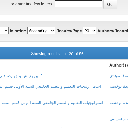
or enter first few letters:
In order:
Results/Page
Authors/Record
Showing results 1 to 20 of 56
Author(s)
اسط, مولدي
ابن يعيـش و جهـوده فـي النحـو من خلال كـتـابـه " شـرح المفـصـل "
دة بوخالفة
است ا رتيجيات التعميم والتعمم الجامعي السنة الأولى قسم الم
دة بوخالفة
استراتيجيات التعميم والتعمم الجامعي السنة األولى قسم المغة 
جيد عيساني