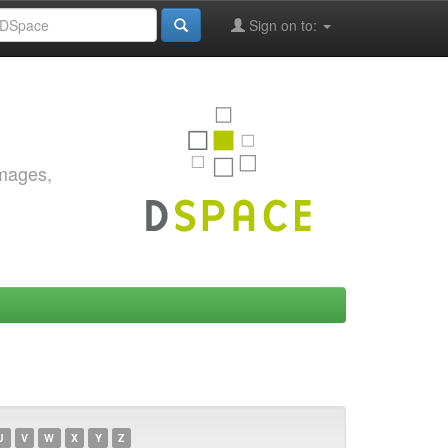
Sign on to:
images,
U
V
W
X
Y
Z