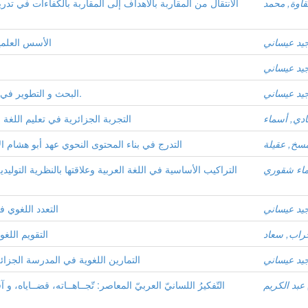
اوة, محمد
الانتقال من المقاربة بالأهداف إلى المقاربة بالكفاءات في تدري
جيد عيساني
الأسس العلمية
جيد عيساني
جيد عيساني
البحث و التطوير في ميدان اللسانيات العربيّة:الواقع و التوقّعات.
دي, أسماء
التجربة الجزائرية في تعليم اللغة
سخ, عقيلة
التدرج في بناء المحتوى النحوي عهد أبو هشام ال
اء شقوري
التراكيب الأساسية في اللغة العربية وعلاقتها بالنظرية التوليد
جيد عيساني
التعدد اللغوي 
اب, سعاد
التقويم اللغ
جيد عيساني
التمارين اللغوية في المدرسة الجزا
عبد الكريم
التّفكيرُ اللسانيّ العربيّ المعاصر: تّجــاهــاته، قضــاياه، و