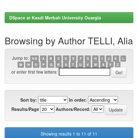
DSpace at Kasdi Merbah University Ouargla
Browsing by Author TELLI, Alia
Jump to:
0-9
A
B
C
D
E
F
G
H
I
J
K
L
M
N
O
P
Q
R
S
T
U
V
W
X
Y
Z
or enter first few letters:
Sort by:
In order:
Results/Page
Authors/Record:
Showing results 1 to 11 of 11