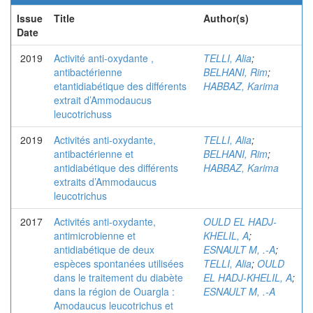
Issue
Title
Author(s)
Date
2019
Activité anti-oxydante ,
TELLI, Alia
;
antibactérienne
BELHANI, Rim
;
etantidiabétique des différents
HABBAZ, Karima
extrait d’Ammodaucus
leucotrichuss
2019
Activités anti-oxydante,
TELLI, Alia
;
antibactérienne et
BELHANI, Rim
;
antidiabétique des différents
HABBAZ, Karima
extraits d’Ammodaucus
leucotrichus
2017
Activités anti-oxydante,
OULD EL HADJ-
antimicrobienne et
KHELIL, A
;
antidiabétique de deux
ESNAULT M, .-A
;
espèces spontanées utilisées
TELLI, Alia
;
OULD
dans le traitement du diabète
EL HADJ-KHELIL, A
;
dans la région de Ouargla :
ESNAULT M, .-A
Amodaucus leucotrichus et