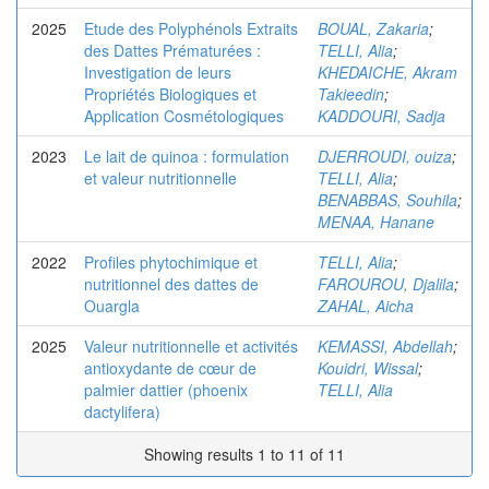
2025
Etude des Polyphénols Extraits
BOUAL, Zakaria
;
des Dattes Prématurées :
TELLI, Alia
;
Investigation de leurs
KHEDAICHE, Akram
Propriétés Biologiques et
Takieedin
;
Application Cosmétologiques
KADDOURI, Sadja
2023
Le lait de quinoa : formulation
DJERROUDI, ouiza
;
et valeur nutritionnelle
TELLI, Alia
;
BENABBAS, Souhila
;
MENAA, Hanane
2022
Profiles phytochimique et
TELLI, Alia
;
nutritionnel des dattes de
FAROUROU, Djalila
;
Ouargla
ZAHAL, Aicha
2025
Valeur nutritionnelle et activités
KEMASSI, Abdellah
;
antioxydante de cœur de
Kouidri, Wissal
;
palmier dattier (phoenix
TELLI, Alia
dactylifera)
Showing results 1 to 11 of 11