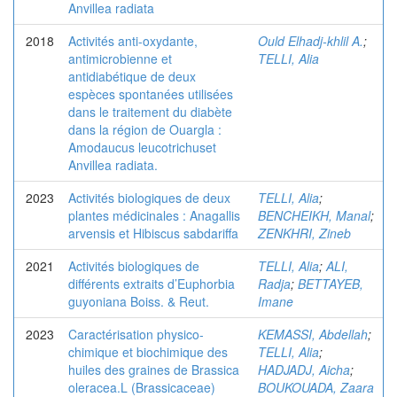
Anvillea radiata
2018
Activités anti-oxydante,
Ould Elhadj-khlil A.
;
antimicrobienne et
TELLI, Alia
antidiabétique de deux
espèces spontanées utilisées
dans le traitement du diabète
dans la région de Ouargla :
Amodaucus leucotrichuset
Anvillea radiata.
2023
Activités biologiques de deux
TELLI, Alia
;
plantes médicinales : Anagallis
BENCHEIKH, Manal
;
arvensis et Hibiscus sabdariffa
ZENKHRI, Zineb
2021
Activités biologiques de
TELLI, Alia
;
ALI,
différents extraits d’Euphorbia
Radja
;
BETTAYEB,
guyoniana Boiss. & Reut.
Imane
2023
Caractérisation physico-
KEMASSI, Abdellah
;
chimique et biochimique des
TELLI, Alia
;
huiles des graines de Brassica
HADJADJ, Aicha
;
oleracea.L (Brassicaceae)
BOUKOUADA, Zaara