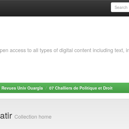
 access to all types of digital content including text, 
. Revues Univ Ouargla
07 Challiers de Politique et Droit
atir
Collection home