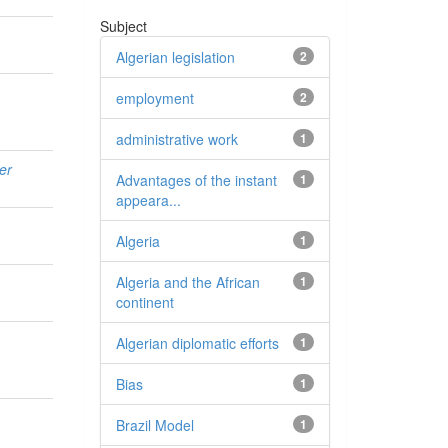
Subject
Algerian legislation
2
employment
2
administrative work
1
er
Advantages of the instant
1
appeara...
Algeria
1
Algeria and the African
1
continent
Algerian diplomatic efforts
1
Bias
1
Brazil Model
1