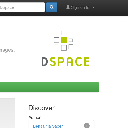
Sign on to:
images,
Discover
Author
Bensalhia Saber
1