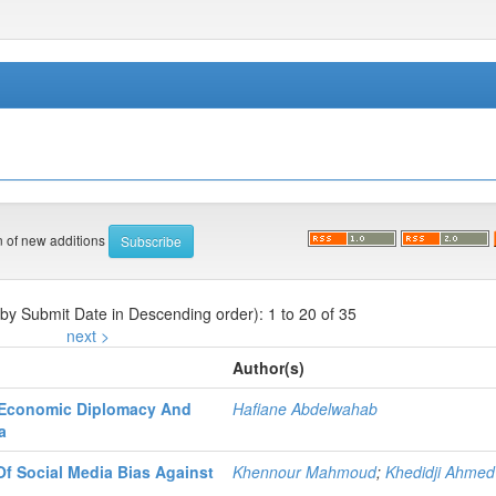
on of new additions
 by Submit Date in Descending order): 1 to 20 of 35
next >
Author(s)
s Economic Diplomacy And
Hafiane Abdelwahab
a
Of Social Media Bias Against
Khennour Mahmoud
;
Khedidji Ahmed