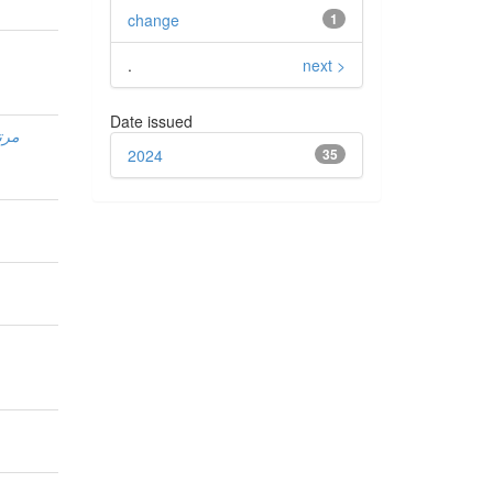
change
1
.
next >
Date issued
مرت
2024
35