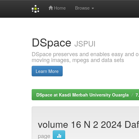
Home
Browse
Skip
navigation
DSpace
JSPUI
DSpace preserves and enables easy and open
moving images, mpegs and data sets
Learn More
DSpace at Kasdi Merbah University Ouargla
7
volume 16 N 2 2024 Daf
page