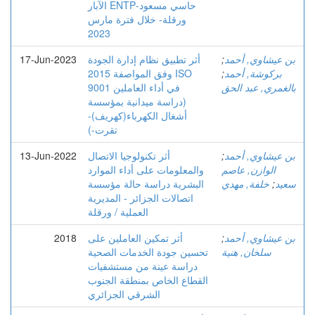
الآبار ENTPحاسي مسعود-
ورقلة- خلال فترة مارس
2023
بن عيشاوي, أحمد
;
أثر تطبيق نظام إدارة الجودة
17-Jun-2023
بركوشة, أحمد
;
وفق المواصفة 2015 ISO
بالغمري, عبد الحق
9001 في أداء العاملين
(دراسة ميدانية بمؤسسة
أشغال الكهرباء(كهريف)-
تقرت-)
بن عيشاوي, أحمد
;
أثر تكنولوجيا الاتصال
13-Jun-2022
الوازن, عاصم
والمعلومات على أداء الموارد
سعيد
;
خلفة, مهدي
البشرية دراسة حالة مؤسسة
اتصالات الجزائر - المديرية
العملية / ورقلة
بن عيشاوي, أحمد
;
أثر تمكين العاملين على
2018
سلخان, هنية
تحسين جودة الخدمات الصحية
دراسة عينة من مستشفيات
القطاع الخاص بمنطقة الجنوب
الشرقي الجزائري