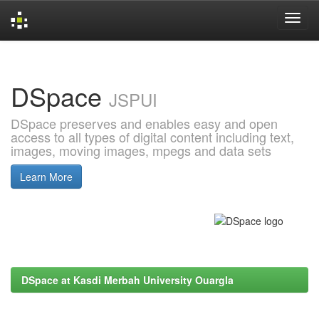
Skip
navigation
DSpace
JSPUI
DSpace preserves and enables easy and open
access to all types of digital content including text,
images, moving images, mpegs and data sets
Learn More
DSpace at Kasdi Merbah University Ouargla