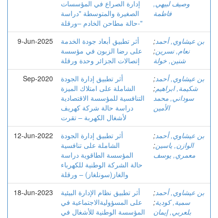
وصيف لبيهي,
إدارة الصراع في المؤسسات
فاطمة
الصغيرة والمتوسطة "دراسة
حالة مطاحن الخادم –ورقلة-"
بن عيشاوي, أحمد
;
أثر تطبيق أبعاد جودة الخدمة
9-Jun-2025
نعام, نسرين
;
على رضا الزبون في مؤسسة
شنين, خولة
إتصالات الجزائر وحدة ورقلة
بن عيشاوي, أحمد
;
أثر تطبيق إدارة الجودة
Sep-2020
شكيمة, ابراهيم
;
الشاملة على امتلاك الميزة
سوداني, محمد
التنافسية للمؤسسة الاقتصادية
الأمين
دراسة حالة شركة كهريف
لأشغال الكهربة – تقرت
بن عيشاوي, أحمد
;
أثر تطبيق إدارة الجودة
12-Jun-2022
الوازن, ياسين
;
الشاملة على تنافسية
معمري, يوسف
المؤسسة الطاقوية دراسة
حالة الشركة الوطنية للكهرباء
والغاز(سونلغاز) – ورقلة
بن عيشاوي, أحمد
;
أثر تطبيق نظام الإدارة البيئية
18-Jun-2023
سمية, كودية
;
على المسؤوليةالاجتماعية في
بلعربي, إيمان
المؤسسة الوطنية للأشغال في