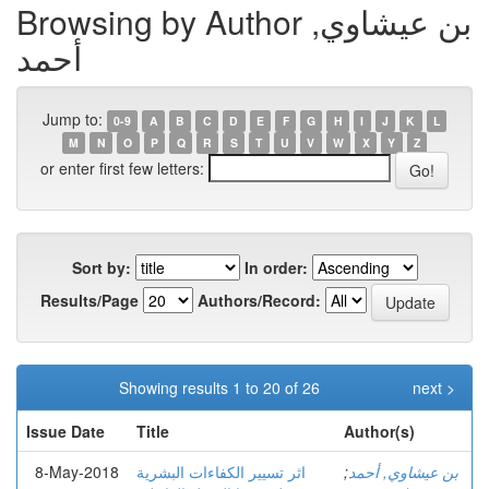
Browsing by Author بن عيشاوي,
أحمد
Jump to:
0-9
A
B
C
D
E
F
G
H
I
J
K
L
M
N
O
P
Q
R
S
T
U
V
W
X
Y
Z
or enter first few letters:
Sort by:
In order:
Results/Page
Authors/Record:
Showing results 1 to 20 of 26
next >
Issue Date
Title
Author(s)
بن عيشاوي, أحمد
;
اثر تسيير الكفاءات البشرية
8-May-2018