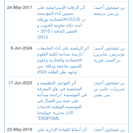
بن عيشاوي, أحمد
;
أثر الرقابة الإستراتیجیة على
24-May-2017
بن مير, مرضية
تحسین أداء المؤسسة
الاقتصادیة بورقلة(CCLS) در
اسة حالة تعاونیة الحبوب و
الخضر الجافة ( 2015 –
2012)
بن عيشاوي, أحمد
;
أثر الرقمنة على أداء الجامعات
8-Jun-2024
بوخريص, صابرين
;
"دارسة ميدانية لكلية العلوم
بن الصيد, فوزية
الاقتصادية والتجارية وعلوم
التسيير بجامعة ورقلة -من
وجهة نظر الطلبة 2024”
بن عيشاوي, أحمد
;
أثر العوامل التنظيمية و
17-Jun-2023
شريرات, علي
;
بن
الشخصية في نقل المعرفة
مير, بشير
في المؤسسة "دراسة ميدانية
على عينة من العمال في
المؤسسة الوطنية لخدمات
الآبار مديرية جيولوجيا
"ENSP/DML
بن عيشاوي, أحمد
;
أثر أنماط القيادة الإدارية على
23-May-2016