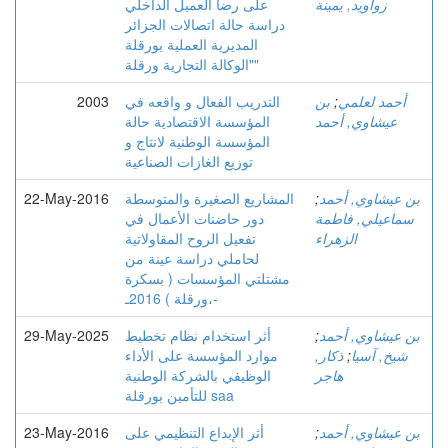
زواويد, يمينة
على رضا العميل الداخلي
دراسة حالة اتصالات الجزائر
المديرية العملية بورقلة
"الوكالة التجارية ورقلة"
أحمد لعلمي
;
بن
التدريب الفعال و واقعه في
2003
عيشاوي, أحمد
المؤسسة الاقتصادية حالة
المؤسسة الوطنية لانتاج و
توزيع الغازات الصناعية
بن عيشاوي, أحمد
;
المشاريع الصغيرة والمتوسطة
22-May-2016
سماعيلي, فاطمة
دور حاضنات الأعمال في
الزهراء
تفعيل الروح المقاولاتية
لحاملي دراسة عينة من
مشتلتي المؤسسات ( بسكرة
،ورقلة ) 2016ـ-
بن عيشاوي, أحمد
;
أثر استخدام نظام تخطيط
29-May-2025
شيخ, آسيا
;
ذكار,
موارد المؤسسة على الأداء
هاجر
الوظيفي بالشركة الوطنية
للتأمين بورقلة saa
بن عيشاوي, أحمد
;
أثر الإبداع التنظيمي على
23-May-2016