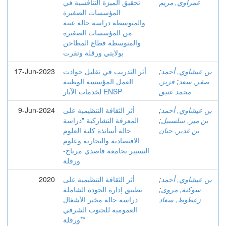
عمراوي, مريم
تحقيق الميزة التنافسية في
المؤسسات الصغيرة
والمتوسطة دراسة حالة عينة
من المؤسسات الصغيرة
والمتوسطة قطاع المطاحن
بولايتي ورقلة وتقرت
بن عيشاوي, أحمد
;
أثر التدريب في تقليل حوادث
17-Jun-2023
صقر, سعد
;
قزيز,
العمل المؤسسة الوطنية
محمد عتيق
لخدمات الآبار ENSP
بن عيشاوي, أحمد
;
أثر الثقافة التنظيمية على
9-Jun-2024
بن مير, سلسبيل
;
المعرفة التشاركية "دراسة
بن غدير, حنان
حالة أساتذة كلية العلوم
الاقتصادية والتجارية وعلوم
التسيير بجامعة قاصدي مرباح-
ورقلة
بن عيشاوي, أحمد
;
أثر الثقافة التنظيمية على
2020
سوكنة, مروى
;
تطبيق إدارة الجودة الشاملة
زعطوط, سعاد
دراسة حالة مخبر الأشغال
العمومية للجنوب الشرقي
*ورقلة*