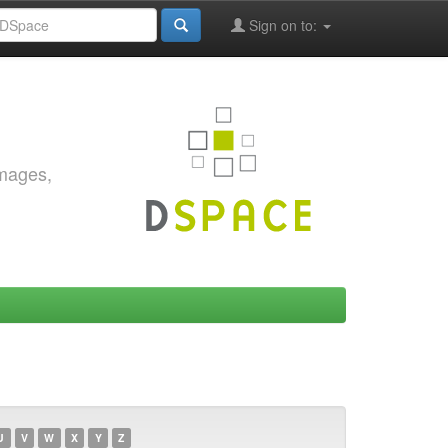
Sign on to:
images,
U
V
W
X
Y
Z