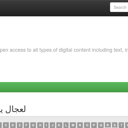
 access to all types of digital content including text, 
rowsing by Author
C
D
E
F
G
H
I
J
K
L
M
N
O
P
Q
R
S
T