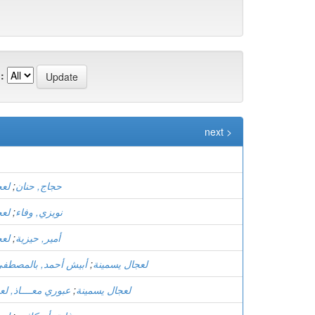
:
next >
)
حجاج, حنان
;
لعج
نويزي, وفاء
;
لعج
أمير, حيزية
;
لعج
لعجال يسمينة
;
أبيش أحمد, بالمصطف
لعجال يسمينة
;
عبوري معــــاذ, لع