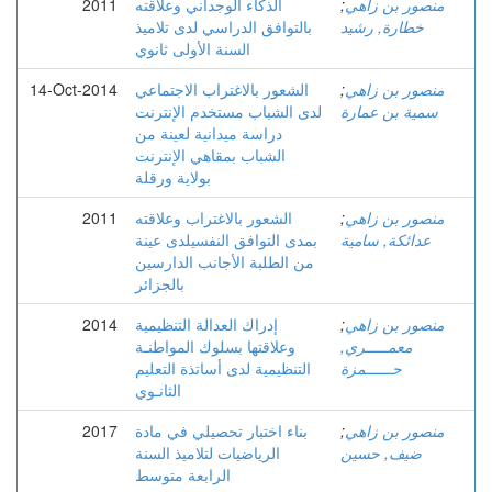
منصور بن زاهي
;
الذكاء الوجداني وعلاقته
2011
خطارة, رشید
بالتوافق الدراسي لدى تلاميذ
السنة الأولى ثانوي
منصور بن زاهي
;
الشعور بالاغتراب الاجتماعي
14-Oct-2014
سمية بن عمارة
لدى الشباب مستخدم الإنترنت
دراسة ميدانية لعينة من
الشباب بمقاهي الإنترنت
بولاية ورقلة
منصور بن زاهي
;
الشعور بالاغتراب وعلاقته
2011
عدائكة, سامية
بمدى التوافق النفسيلدى عينة
من الطلبة الأجانب الدارسين
بالجزائر
منصور بن زاهي
;
إدراك العدالة التنظيمية
2014
معمـــــري,
وعلاقتها بسلوك المواطنـة
حــــــمزة
التنظيمية لدى أساتذة التعليم
الثانـوي
منصور بن زاهي
;
بناء اختبار تحصيلي في مادة
2017
ضيف, حسين
الرياضيات لتلاميذ السنة
الرابعة متوسط