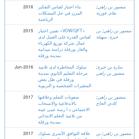
منصور بن زاهي
;
بناء اختبار لقياس التفكير
2016
نعام, فوزية
المرن في حل المشكلات
الرياضية
منصور بن زاهي
;
بن
تقنين اختبار «VOW/QFT»
2015
خيرة, سهيلة
لقياس القدرة على العمل لدى
عمال شركة توزيع الكهرباء
والغاز بورقلة دراسة ميدانية
بمدينة ورقلة.
سارة بن خيرة
;
سلوك المخاطرة لدى تلاميذ
Jun-2016
منصور بن زاهي
مرحلة التعليم الثانوي بمدينة
ورقلة في ظل بعض
المتغيرات الشخصية و التربوية
منصور بن زاهي
;
صعوبات التعلم وعلاقتها
2017
كادي, الحاج
بالاندفاعية والانسحاب
الاجتماعي د ا رسة عمى عينة
من تلاميذ التعلم الابتدائي
بمدينة ورقلة
منصور بن زاهي
;
بن
علاقة التوافق الأسري بسلوك
2017