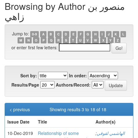
Browsing by Author منصور بن
زاهي
Jump to:
0-9
A
B
C
D
E
F
G
H
I
J
K
L
M
N
O
P
Q
R
S
T
U
V
W
X
Y
Z
or enter first few letters:
Sort by:
In order:
Results/Page
Authors/Record:
< previous
Showing results 3 to 18 of 18
Issue Date
Title
Author(s)
الهاشمي لقوقي
;
Relationship of some
10-Dec-2019