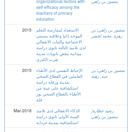
منصور بن زاهي
organizational factors with
self-efficacy among the
teachers of primary
education
منصور بن زاهي
;
بن
الاستعداد لممارسة التعلم
2015
زهرة, محمد لخضر
الموجه ذاتيا وعلاقته بسمتي
الاجتماعية والثبات الانفعالي
لدى تلاميذ الثالثة ثانوي دراسة
ميدانية ببعض ثانويات مدينة
تقرت الكبرى
منصور بن زاهي
;
بن
الإحباط النفسي لدى الأطباء
2015
حنة, زهية
العاملين في القطاع الصحي
بمدينة ورقلة دراسة
استكشافية على عينة من
الأطباء بالقطاع الصحي بور
قلة
رشيد خطارة
;
الذكاء الانفعالي لدى تلاميذ
Mar-2018
منصور بن زاهي
السنة الأولى ثانوي دراسة
استكشافية بمدينة غرداية