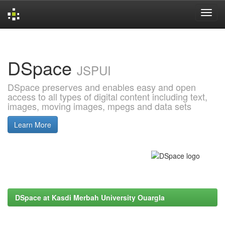
Skip
navigation
DSpace
JSPUI
DSpace preserves and enables easy and open
access to all types of digital content including text,
images, moving images, mpegs and data sets
Learn More
DSpace at Kasdi Merbah University Ouargla