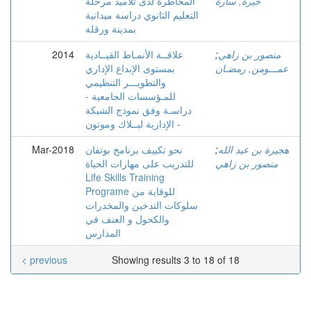
خيرة, سارة
المخاطرة لدى تلاميذ مرحلة
التعليم الثانوي دراسة ميدانية
بمدينة ورقلة
منصور بن زاهي
;
علاقــة الأنمـاط القيــادية
2014
عمـــومن, رمضـان
بمستوى الإبداع الإداري
والتطويـــر التنظيمي
للمـؤسسات الجامعية -
دراسـة وفق نموذج الشبكة
الإدارية لبــلاك وموتون -
هجيرة بن عبد الله
;
نحو تكييف برنامج بوتفان
Mar-2018
منصور بن زاهي
للتدريب على مهارات الحياة
Life Skills Training
Programe للوقاية من
سلوكات التدخين والمخدرات
والكحول و العنف في
المدارس
< previous
Showing results 3 to 18 of 18