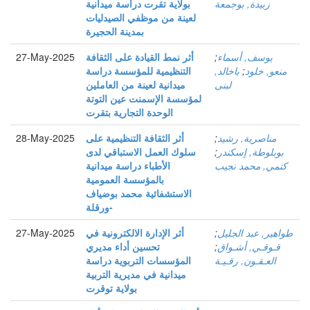
زبيدة, بوجمعة
بولاية تقرت دراسة ميدانية
لعينة من موظفي الصيدليات
بمدينة الحجيرة
يوسف, أسماء
;
أثر نمط القيادة على الثقافة
27-May-2025
منعو, خلود
;
باخالد,
التنظيمية للمؤسسة دراسة
لبنى
ميدانية لعينة من العاملين
لمؤسسة الإسمنت عين التوتة
الوحدة التجارية بتقرت
مناصرية, رشيد
;
أثر الثقافة التنظيمية على
28-May-2025
بوبلوطة, إسكندر
;
سلوك العمل الاستباقي لدى
كتمي, محمد نجيب
الأطباء دراسة ميدانية
بالمؤسسة العمومية
الاستشفائية محمد بوضياف
-ورقلة
طواهير, عبد الجليل
;
أثر الإدارة الالكترونية في
27-May-2025
قـوقـي, أشـواق
;
تحسين أداء مديري
العـقـون, رقـيـة
المؤسسات التربوية دراسة
ميدانية في مديرية التربية
بولاية توقرت