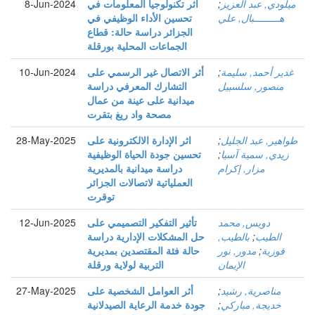
ميلودي, عبد العزيز
;
أثر تكنولوجيا المعلومات في
8-Jun-2024
هـــــــــبال, علي
تحسين الأداء الوظيفي في
الجزائر دراسة حالة: قطاع
الجماعات المحلية بورقلة
غدير أحمد, سليمة
;
أثر الاتصال غير الرسمي على
10-Jun-2024
منصور, سلسبيل
التشارك المعرفي دراسة
ميدانية على عينة من عمال
مصحة واد ريغ بتقرت
طواهير, عبد الجليل
;
اثر الإدارة الالكترونية على
28-May-2025
زيدي, سمية آسيا
;
تحسين جودة الحياة الوظيفية
مزار, إكرام
دراسة ميدانية بالمديرية
العملياتية لاتصالات الجزائر
توقرت
دويس, محمد
تأثير التفكير التصميمي على
12-Jun-2025
الطيب
;
بالطيب,
حل المشكلات الإدارية دراسة
فوزية
;
مدور, نور
حالة فئة المقتصدين بمديرية
الإيمان
التربية لولاية ورقلة
مناصرية, رشيد
;
أثر العوامل الشخصية على
27-May-2025
خديجة, مباركي
;
جودة خدمة الرعاية الصيدلانية