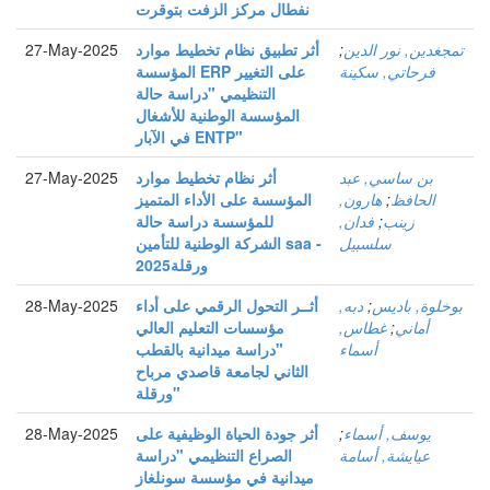
نفطال مركز الزفت بتوقرت
تمجغدين, نور الدين
;
أثر تطبيق نظام تخطيط موارد
27-May-2025
فرحاتي, سكينة
المؤسسة ERP على التغيير
التنظيمي "دراسة حالة
المؤسسة الوطنية للأشغال
في الآبار ENTP"
بن ساسي, عبد
أثر نظام تخطيط موارد
27-May-2025
الحافظ
;
هارون,
المؤسسة على الأداء المتميز
زينب
;
فدان,
للمؤسسة دراسة حالة
سلسبيل
الشركة الوطنية للتأمين saa -
ورقلة2025
بوخلوة, باديس
;
دبه,
أثــر التحول الرقمي على أداء
28-May-2025
أماني
;
غطاس,
مؤسسات التعليم العالي
أسماء
"دراسة ميدانية بالقطب
الثاني لجامعة قاصدي مرباح
ورقلة"
يوسف, أسماء
;
أثر جودة الحياة الوظيفية على
28-May-2025
عيايشة, أسامة
الصراع التنظيمي "دراسة
ميدانية في مؤسسة سونلغاز