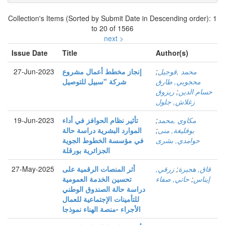
Collection's Items (Sorted by Submit Date in Descending order): 1
to 20 of 1566
next >
Issue Date
Title
Author(s)
محمد ,قوجيل
;
إنجاز مخطط أعمال مشروع
27-Jun-2023
محجوبي, طارق
شركة "سبيل للتوصيل
حسام الدين
;
ريزوق
زغلاش, جلول
مكاوي ,محمد
;
تأثير نظام الحوافز في أداء
19-Jun-2023
بوفليغة, منى
;
الموارد البشرية دراسة حالة
حوامدي, بشرى
في مؤسسة الخطوط الجوية
الجزائرية بورقلة
قاق, هجيرة
;
زرقي,
أثر المنصات الرقمية على
27-May-2025
إيناس
;
حاتي, صفاء
تحسين الخدمة العمومية
دراسة حالة الصندوق الوطني
للتأمينات الإجتماعية للعمال
الأجراء -منصة الهناء نموذجا