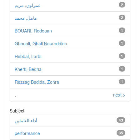
2
عمراوي, مريم
2
هامل, محمد
BOUARI, Redouan
1
Ghouali, Ghali Noureddine
1
Hebbal, Larbi
1
Kherfi, Bedria
1
Rezzag Bedida, Zohra
1
.
next >
Subject
43
أداء العاملين
performance
35