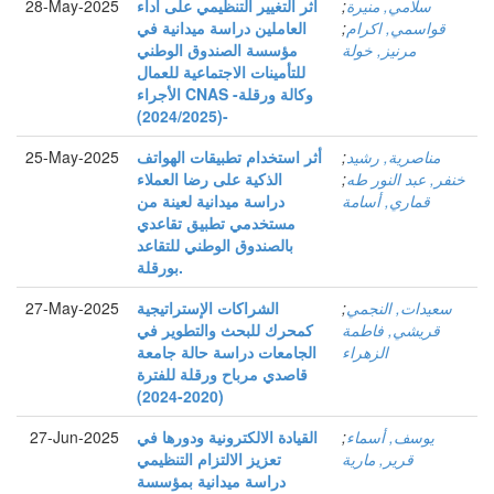
سلامي, منيرة
;
أثر التغيير التنظيمي على أداء
28-May-2025
قواسمي, اكرام
;
العاملين دراسة ميدانية في
مرنيز, خولة
مؤسسة الصندوق الوطني
للتأمينات الاجتماعية للعمال
الأجراء CNAS -وكالة ورقلة
(2024/2025)-
مناصرية, رشيد
;
أثر استخدام تطبيقات الهواتف
25-May-2025
خنفر, عبد النور طه
;
الذكية على رضا العملاء
قماري, أسامة
دراسة ميدانية لعينة من
مستخدمي تطبيق تقاعدي
بالصندوق الوطني للتقاعد
بورقلة.
سعيدات, النجمي
;
الشراكات الإستراتيجية
27-May-2025
قريشي, فاطمة
كمحرك للبحث والتطوير في
الزهراء
الجامعات دراسة حالة جامعة
قاصدي مرباح ورقلة للفترة
(2020-2024)
يوسف, أسماء
;
القيادة الالكترونية ودورها في
27-Jun-2025
قرير, مارية
تعزيز الالتزام التنظيمي
دراسة ميدانية بمؤسسة